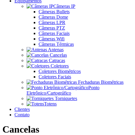
Equipamentos
Câmeras IP
Câmeras Bullets
Câmeras Dome
Câmeras LPR
Câmeras PTZ
Câmeras Faciais
Câmeras Wifi
Câmeras Térmicas
Antenas
Cancelas
Catracas
Coletores
Coletores Biométricos
Coletores Faciais
Fechaduras Biométricas
Ponto
Eletrônico/Cartográfico
Torniquetes
Totens
Clientes
Contato
Cancelas