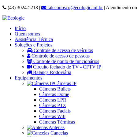
(43) 3024-5218 |
faleconosco@ecologic.inf.br
| Atendimento on
Início
Quem somos
Assistência Técnica
Soluções e Projetos
Controle de acesso de veículos
Controle de acesso de pessoas
Controle de ponto de funcionários
Circuito fechado de TV - CFTV IP
Balança Rodoviária
Equipamentos
Câmeras IP
Câmeras Bullets
Câmeras Dome
Câmeras LPR
Câmeras PTZ
Câmeras Faciais
Câmeras Wifi
Câmeras Térmicas
Antenas
Cancelas