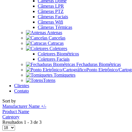
Câmeras Dome
Câmeras LPR
Câmeras PTZ
Câmeras Faciais
Câmeras Wifi
Câmeras Térmicas
Antenas
Cancelas
Catracas
Coletores
Coletores Biométricos
Coletores Faciais
Fechaduras Biométricas
Ponto Eletrônico/Cartog
Torniquetes
Totens
Clientes
Contato
Sort by
Manufacturer Name +/-
Product Name
Category
Resultados 1 - 3 de 3