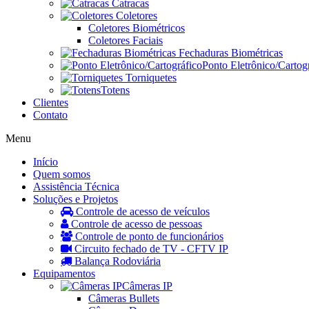
Catracas
Coletores
Coletores Biométricos
Coletores Faciais
Fechaduras Biométricas
Ponto Eletrônico/Cartog
Torniquetes
Totens
Clientes
Contato
Menu
Início
Quem somos
Assistência Técnica
Soluções e Projetos
Controle de acesso de veículos
Controle de acesso de pessoas
Controle de ponto de funcionários
Circuito fechado de TV - CFTV IP
Balança Rodoviária
Equipamentos
Câmeras IP
Câmeras Bullets