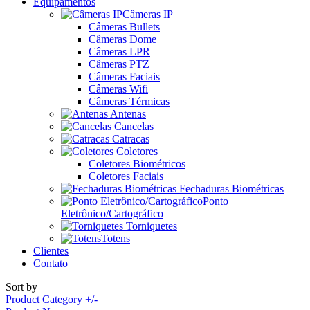
Equipamentos
Câmeras IP
Câmeras Bullets
Câmeras Dome
Câmeras LPR
Câmeras PTZ
Câmeras Faciais
Câmeras Wifi
Câmeras Térmicas
Antenas
Cancelas
Catracas
Coletores
Coletores Biométricos
Coletores Faciais
Fechaduras Biométricas
Ponto
Eletrônico/Cartográfico
Torniquetes
Totens
Clientes
Contato
Sort by
Product Category +/-